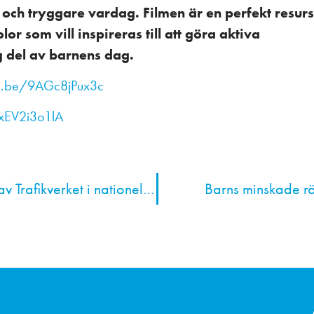
 och tryggare vardag. Filmen är en perfekt resurs
r som vill inspireras till att göra aktiva
ig del av barnens dag.
tu.be/9AGc8jPux3c
UxEV2i3o1lA
Aktiva skoltransporter lyfts av Trafikverket i nationell satsning för ökad vardagsrörelse
Barns minskade rö