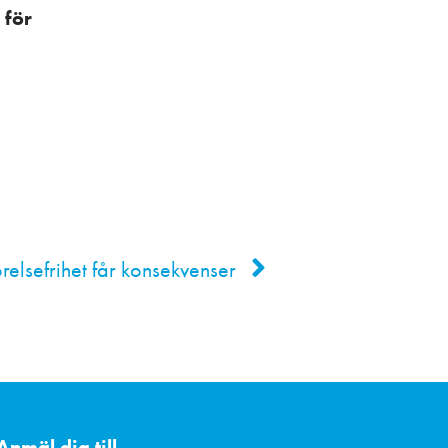
 för
relsefrihet får konsekvenser
Anmäl dig till