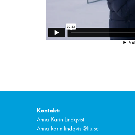
Kontakt:
Anna-Karin Lindqvist
Anna-karin.lindqvist@ltu.se