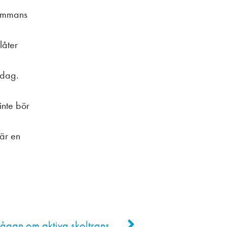
sammans
låter
oldag.
nte bör
 är en
Forskare och barn lyfter frågan om aktiva skoltransporter hos regeringen