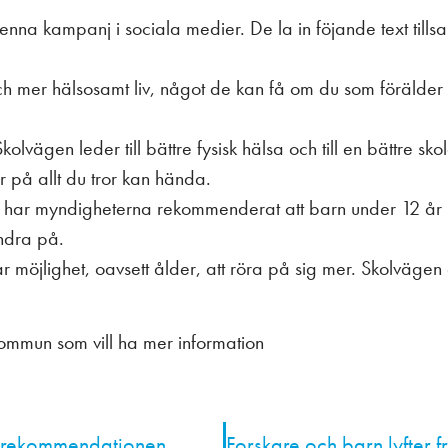
nna kampanj i sociala medier. De la in föjande text till
re och mer hälsosamt liv, något de kan få om du som förälder 
olvägen leder till bättre fysisk hälsa och till en bättre sk
 på allt du tror kan hända.
har myndigheterna rekommenderat att barn under 12 år i
 ändra på.
ar möjlighet, oavsett ålder, att röra på sig mer. Skolvägen
ommun som vill ha mer information
lm rekommendationen