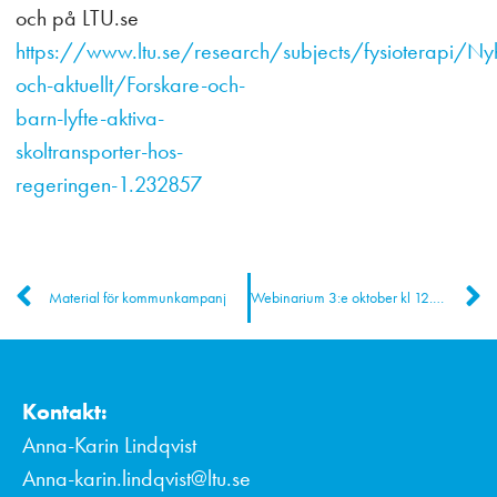
och på LTU.se
https://www.ltu.se/research/subjects/fysioterapi/Ny
och-aktuellt/Forskare-och-
barn-lyfte-aktiva-
skoltransporter-hos-
regeringen-1.232857
Material för kommunkampanj
Webinarium 3:e oktober kl 12.15 ”Tänk inte på vad som kan hända – tänk på barnen”
Kontakt:
Anna-Karin Lindqvist
Anna-karin.lindqvist@ltu.se