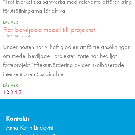
”Trafikverket ska samverka med relevanta aktörer kring
förutsättningarna för aktiva
LÄS MER
Fler beviljade medel till projektet
16 januari, 2024
Under hösten har vi haft glädjen att få tre ansökningar
om medel beviljade i projektet. Forte har beviljat
forteprojekt ”Effektutvärdering av den skolbaserade
interventionen Sustainable
LÄS MER
1
2
3
4
5
Kontakt:
Anna-Karin Lindqvist